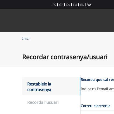
skip-to-content
ES
GL
CA
EU
EN
VA
Inici
Recordar contrasenya/usuari
Recorda que cal re
Restableix la
Indica'ns l'email a
contrasenya
Recorda l'usuari
Correu electrònic