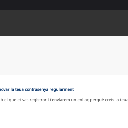
novar la teua contrasenya regularment
mb el que et vas registrar i t'enviarem un enllaç perquè creïs la te