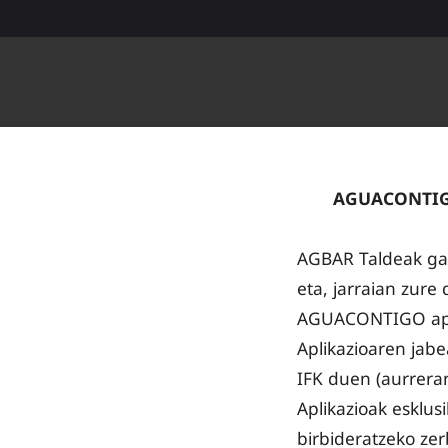
Edukira joan
AGUACONTIG
AGBAR Taldeak gar
eta, jarraian zur
AGUACONTIGO aplik
Aplikazioaren ja
IFK duen (aurrera
Aplikazioak esklu
birbideratzeko zer