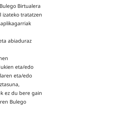
Bulego Birtualera
 izateko tratatzen
aplikagarriak
eta abiaduraz
enen
edukien eta/edo
laren eta/edo
aztasuna,
k ez du bere gain
aren Bulego