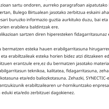
azioan sartu ondoren, aurreko paragrafoan aipatutako 
ertan, Bulego Birtualean jasotako zerbitzua eskaini ahal
ari buruzko informazio guztia aurkituko duzu, bai eta 
orien erabilera baldintzak ere.
likazioan sartzen diren hiperesteken fidagarritasunaz 
 bermatzen esteka hauen erabilgarritasuna hirugarr
 eta erabiltzaileak esteka horien bidez atzi ditzakeen 
itzuen erantzule ere,ez du bermatzen jasotako materia
bilgarritasun teknikoa, kalitatea, fidagarritasuna, zeh
zkotasuna eta/edo baliozkotasuna. Zehazki, SYNECTIC-e
rantzukizunik erabiltzailearen ur-hornikuntzako enpres
 eduki eta/edo zerbitzuei dagokienez.