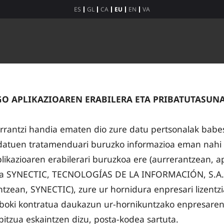
ES
GL
CA
EU
EN
VA
O APLIKAZIOAREN ERABILERA ETA PRIBATUTASUN
rantzi handia ematen dio zure datu pertsonalak babest
e datuen tratamenduari buruzko informazioa eman nahi 
azioaren erabilerari buruzkoa ere (aurrerantzean, apl
bea SYNECTIC, TECNOLOGÍAS DE LA INFORMACIÓN, S.A.
ntzean, SYNECTIC), zure ur hornidura enpresari lizentz
siboki kontratua daukazun ur-hornikuntzako enpresaren
bitzua eskaintzen dizu, posta-kodea sartuta.