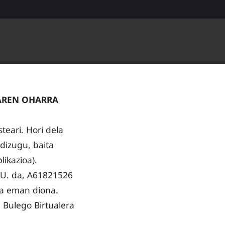
AREN OHARRA
eari. Hori dela
dizugu, baita
ikazioa).
U. da, A61821526
ia eman diona.
 Bulego Birtualera