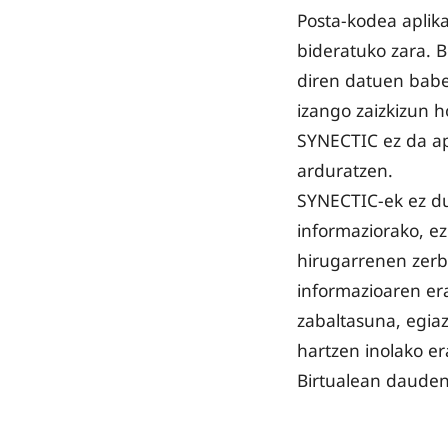
Posta-kodea aplik
bideratuko zara. B
diren datuen babes
izango zaizkizun h
SYNECTIC ez da ap
arduratzen.
SYNECTIC-ek ez du
informaziorako, ez
hirugarrenen zerb
informazioaren era
zabaltasuna, egia
hartzen inolako e
Birtualean dauden