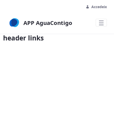
Accedeix
APP AguaContigo
header links - APP AguaContigo
header links